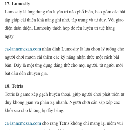
17. Lumosity
Lumosity là ứng dụng rèn luyện trí não phổ biến, bao gồm các bài
tập giúp cải thiện khả năng ghi nhớ, tập trung và tư duy. Với giao
diện thân thiện, Lumosity thích hợp để rèn luyện trí tuệ hằng
ngày.
ca-lannemezan.com
nhận định Lumosity là lựa chọn lý tưởng cho
người chơi muốn cải thiện các kỹ năng nhận thức một cách bài
bản. Đây là một ứng dụng đáng thử cho mọi người, từ người mới
bắt đầu đến chuyên gia.
18. Tetris
Tetris là game xếp gạch huyền thoại, giúp người chơi phát triển tư
duy không gian và phản xạ nhanh. Người chơi cần sắp xếp các
khối sao cho không bị đầy bảng.
ca-lannemezan.com
cho rằng Tetris không chỉ mang lại niềm vui