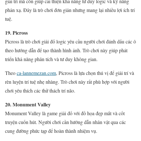
giải trí mà còn giúp cải thiện khả năng tư duy logic và kỹ năng
phản xạ. Đây là trò chơi đơn giản nhưng mang lại nhiều lợi ích trí
tuệ.
19. Picross
Picross là trò chơi giải đố logic yêu cầu người chơi đánh dấu các ô
theo hướng dẫn để tạo thành hình ảnh. Trò chơi này giúp phát
triển khả năng phân tích và tư duy không gian.
Theo
ca-lannemezan.com
, Picross là lựa chọn thú vị để giải trí và
rèn luyện trí tuệ nhẹ nhàng. Trò chơi này rất phù hợp với người
chơi yêu thích các thử thách trí não.
20. Monument Valley
Monument Valley là game giải đố với đồ họa đẹp mắt và cốt
truyện cuốn hút. Người chơi cần hướng dẫn nhân vật qua các
cung đường phức tạp để hoàn thành nhiệm vụ.