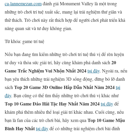
ca-lannemezan.com
đánh giá Monument Valley là một trong
những trò chơi trí tuệ xuất sắc, mang lại trải nghiệm thư giãn và
thử thách. Trò chơi này rất thích hợp để người chơi phát triển khả
năng quan sát và tư duy không gian.
Từ khóa: game trí tuệ
Nếu bạn đang tìm kiếm những trò chơi trí tuệ thú vị để rèn luyện
20
tư duy và thỏa sức giải trí, hãy cùng khám phá danh sách
Game Trắc Nghiệm Vui Nhộn Nhất 2024
tại đây
. Ngoài ra, nếu
bạn yêu thích những trải nghiệm 3D sống động, đừng bỏ lỡ danh
Top 20 Game 3D Online Hấp Dẫn Nhất Năm 2024
sách
tại
đây
. Bạn cũng có thể tìm thấy những trò chơi thú vị khác như
Top 10 Game Đảo Hải Tặc Hay Nhất Năm 2024
tại đây
để
khám phá thêm nhiều thể loại giải trí khác nhau. Cuối cùng, nếu
Top 10 Game Mậu
bạn là fan của các trò chơi bài, hãy xem qua
Binh Hay Nhất
tại đây
để có những trải nghiệm chơi bài đỉnh