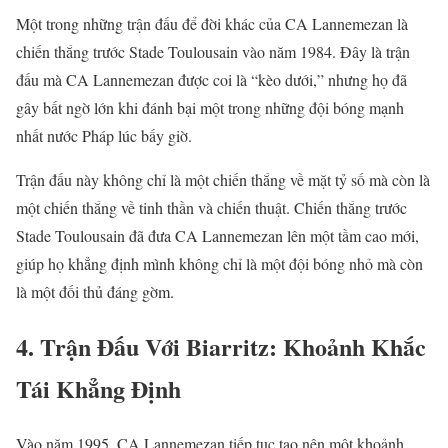
Một trong những trận đấu để đời khác của CA Lannemezan là
chiến thắng trước Stade Toulousain vào năm 1984. Đây là trận
đấu mà CA Lannemezan được coi là “kèo dưới,” nhưng họ đã
gây bất ngờ lớn khi đánh bại một trong những đội bóng mạnh
nhất nước Pháp lúc bấy giờ.
Trận đấu này không chỉ là một chiến thắng về mặt tỷ số mà còn là
một chiến thắng về tinh thần và chiến thuật. Chiến thắng trước
Stade Toulousain đã đưa CA Lannemezan lên một tầm cao mới,
giúp họ khẳng định mình không chỉ là một đội bóng nhỏ mà còn
là một đối thủ đáng gờm.
4. Trận Đấu Với Biarritz: Khoảnh Khắc
Tái Khẳng Định
Vào năm 1995, CA Lannemezan tiếp tục tạo nên một khoảnh