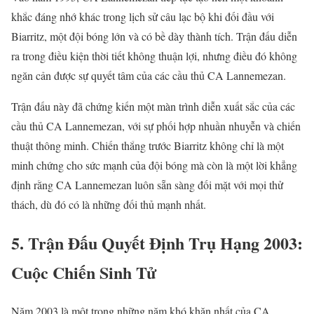
khắc đáng nhớ khác trong lịch sử câu lạc bộ khi đối đầu với
Biarritz, một đội bóng lớn và có bề dày thành tích. Trận đấu diễn
ra trong điều kiện thời tiết không thuận lợi, nhưng điều đó không
ngăn cản được sự quyết tâm của các cầu thủ CA Lannemezan.
Trận đấu này đã chứng kiến một màn trình diễn xuất sắc của các
cầu thủ CA Lannemezan, với sự phối hợp nhuần nhuyễn và chiến
thuật thông minh. Chiến thắng trước Biarritz không chỉ là một
minh chứng cho sức mạnh của đội bóng mà còn là một lời khẳng
định rằng CA Lannemezan luôn sẵn sàng đối mặt với mọi thử
thách, dù đó có là những đối thủ mạnh nhất.
5. Trận Đấu Quyết Định Trụ Hạng 2003:
Cuộc Chiến Sinh Tử
Năm 2003 là một trong những năm khó khăn nhất của CA