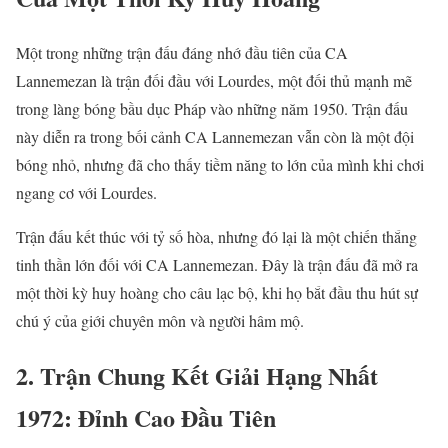
Một trong những trận đấu đáng nhớ đầu tiên của CA
Lannemezan là trận đối đầu với Lourdes, một đối thủ mạnh mẽ
trong làng bóng bầu dục Pháp vào những năm 1950. Trận đấu
này diễn ra trong bối cảnh CA Lannemezan vẫn còn là một đội
bóng nhỏ, nhưng đã cho thấy tiềm năng to lớn của mình khi chơi
ngang cơ với Lourdes.
Trận đấu kết thúc với tỷ số hòa, nhưng đó lại là một chiến thắng
tinh thần lớn đối với CA Lannemezan. Đây là trận đấu đã mở ra
một thời kỳ huy hoàng cho câu lạc bộ, khi họ bắt đầu thu hút sự
chú ý của giới chuyên môn và người hâm mộ.
2. Trận Chung Kết Giải Hạng Nhất
1972: Đỉnh Cao Đầu Tiên