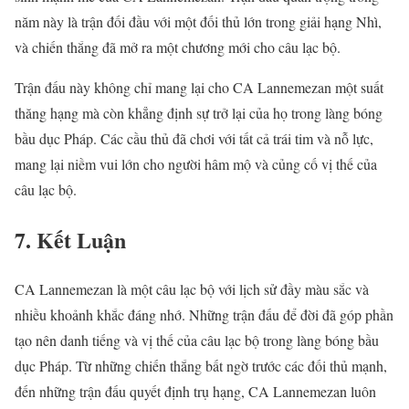
năm này là trận đối đầu với một đối thủ lớn trong giải hạng Nhì,
và chiến thắng đã mở ra một chương mới cho câu lạc bộ.
Trận đấu này không chỉ mang lại cho CA Lannemezan một suất
thăng hạng mà còn khẳng định sự trở lại của họ trong làng bóng
bầu dục Pháp. Các cầu thủ đã chơi với tất cả trái tim và nỗ lực,
mang lại niềm vui lớn cho người hâm mộ và củng cố vị thế của
câu lạc bộ.
7. Kết Luận
CA Lannemezan là một câu lạc bộ với lịch sử đầy màu sắc và
nhiều khoảnh khắc đáng nhớ. Những trận đấu để đời đã góp phần
tạo nên danh tiếng và vị thế của câu lạc bộ trong làng bóng bầu
dục Pháp. Từ những chiến thắng bất ngờ trước các đối thủ mạnh,
đến những trận đấu quyết định trụ hạng, CA Lannemezan luôn