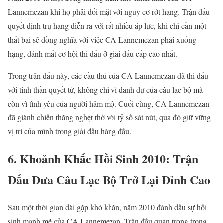
Lannemezan khi họ phải đối mặt với nguy cơ rớt hạng. Trận đấu
quyết định trụ hạng diễn ra với rất nhiều áp lực, khi chỉ cần một
thất bại sẽ đồng nghĩa với việc CA Lannemezan phải xuống
hạng, đánh mất cơ hội thi đấu ở giải đấu cấp cao nhất.
Trong trận đấu này, các cầu thủ của CA Lannemezan đã thi đấu
với tinh thần quyết tử, không chỉ vì danh dự của câu lạc bộ mà
còn vì tình yêu của người hâm mộ. Cuối cùng, CA Lannemezan
đã giành chiến thắng nghẹt thở với tỷ số sát nút, qua đó giữ vững
vị trí của mình trong giải đấu hàng đầu.
6. Khoảnh Khắc Hồi Sinh 2010: Trận
Đấu Đưa Câu Lạc Bộ Trở Lại Đỉnh Cao
Sau một thời gian dài gặp khó khăn, năm 2010 đánh dấu sự hồi
sinh mạnh mẽ của CA Lannemezan. Trận đấu quan trọng trong