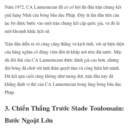
Năm 1972, CA Lannemezan đã có cơ hội thi đấu trận chung kết
giải hạng Nhất của bóng bầu dục Pháp. Đây là lần đầu tiên câu
lạc bộ được bước vào một trận chung kết cấp quốc gia, và đó là
một khoảnh khắc lịch sử.
Trận đấu diễn ra vô cùng căng thẳng và kịch tính, với sự hiện diện
của hàng nghìn cổ động viên đến từ khắp nơi trên đất nước. Mặc
dù đối thủ của CA Lannemezan được đánh giá cao hơn, nhưng
đội bóng đã chơi với tinh thần quyết tâm và cống hiến hết mình.
Dù kết quả cuối cùng không như mong đợi, trận đấu này đã
khẳng định vị thế của CA Lannemezan trong làng bóng bầu dục
Pháp.
3. Chiến Thắng Trước Stade Toulousain:
Bước Ngoặt Lớn