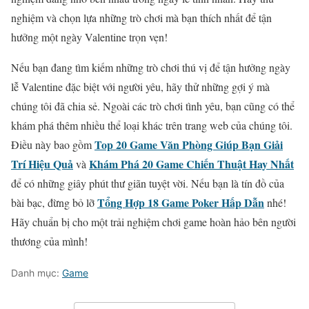
nghiệm và chọn lựa những trò chơi mà bạn thích nhất để tận
hưởng một ngày Valentine trọn vẹn!
Nếu bạn đang tìm kiếm những trò chơi thú vị để tận hưởng ngày
lễ Valentine đặc biệt với người yêu, hãy thử những gợi ý mà
chúng tôi đã chia sẻ. Ngoài các trò chơi tình yêu, bạn cũng có thể
khám phá thêm nhiều thể loại khác trên trang web của chúng tôi.
Top 20 Game Văn Phòng Giúp Bạn Giải
Điều này bao gồm
Trí Hiệu Quả
Khám Phá 20 Game Chiến Thuật Hay Nhất
và
để có những giây phút thư giãn tuyệt vời. Nếu bạn là tín đồ của
Tổng Hợp 18 Game Poker Hấp Dẫn
bài bạc, đừng bỏ lỡ
nhé!
Hãy chuẩn bị cho một trải nghiệm chơi game hoàn hảo bên người
thương của mình!
Danh mục:
Game