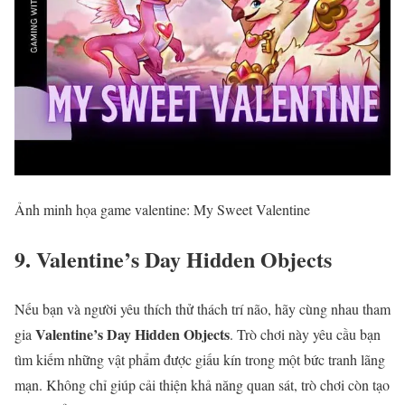
Ảnh minh họa game valentine: My Sweet Valentine
9. Valentine’s Day Hidden Objects
Nếu bạn và người yêu thích thử thách trí não, hãy cùng nhau tham
Valentine’s Day Hidden Objects
gia
. Trò chơi này yêu cầu bạn
tìm kiếm những vật phẩm được giấu kín trong một bức tranh lãng
mạn. Không chỉ giúp cải thiện khả năng quan sát, trò chơi còn tạo