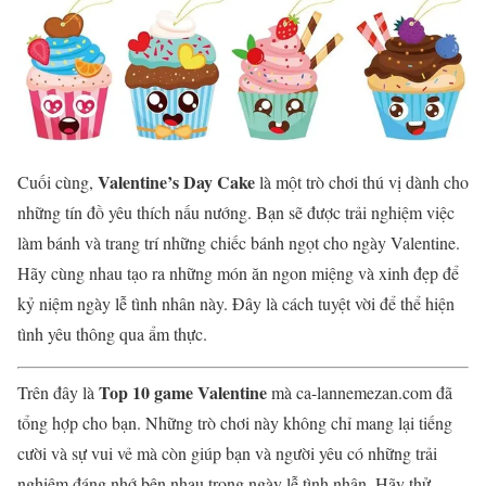
Valentine’s Day Cake
Cuối cùng,
là một trò chơi thú vị dành cho
những tín đồ yêu thích nấu nướng. Bạn sẽ được trải nghiệm việc
làm bánh và trang trí những chiếc bánh ngọt cho ngày Valentine.
Hãy cùng nhau tạo ra những món ăn ngon miệng và xinh đẹp để
kỷ niệm ngày lễ tình nhân này. Đây là cách tuyệt vời để thể hiện
tình yêu thông qua ẩm thực.
Top 10 game Valentine
Trên đây là
mà ca-lannemezan.com đã
tổng hợp cho bạn. Những trò chơi này không chỉ mang lại tiếng
cười và sự vui vẻ mà còn giúp bạn và người yêu có những trải
nghiệm đáng nhớ bên nhau trong ngày lễ tình nhân. Hãy thử