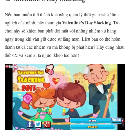
Nếu bạn muốn thử thách khả năng quản lý thời gian và sự tinh
Valentine’s Day Slacking
nghịch của mình, hãy tham gia
. Trò
chơi này sẽ khiến bạn phải đối mặt với những nhiệm vụ hàng
ngày trong khi vẫn giữ được sự lãng mạn. Liệu bạn có thể hoàn
thành tất cả các nhiệm vụ mà không bị phát hiện? Hãy cùng nhau
thử sức và xem ai là người khéo léo hơn!