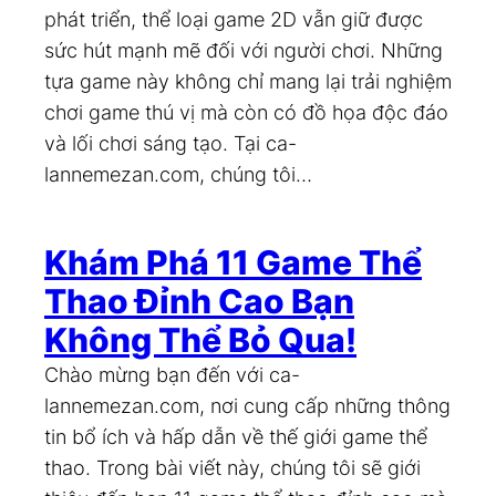
phát triển, thể loại game 2D vẫn giữ được
sức hút mạnh mẽ đối với người chơi. Những
tựa game này không chỉ mang lại trải nghiệm
chơi game thú vị mà còn có đồ họa độc đáo
và lối chơi sáng tạo. Tại ca-
lannemezan.com, chúng tôi…
Khám Phá 11 Game Thể
Thao Đỉnh Cao Bạn
Không Thể Bỏ Qua!
Chào mừng bạn đến với ca-
lannemezan.com, nơi cung cấp những thông
tin bổ ích và hấp dẫn về thế giới game thể
thao. Trong bài viết này, chúng tôi sẽ giới