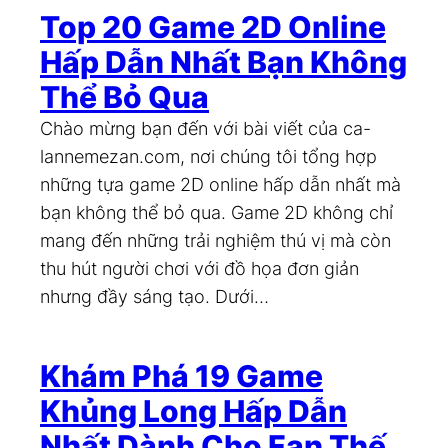
Top 20 Game 2D Online
Hấp Dẫn Nhất Bạn Không
Thể Bỏ Qua
Chào mừng bạn đến với bài viết của ca-
lannemezan.com, nơi chúng tôi tổng hợp
những tựa game 2D online hấp dẫn nhất mà
bạn không thể bỏ qua. Game 2D không chỉ
mang đến những trải nghiệm thú vị mà còn
thu hút người chơi với đồ họa đơn giản
nhưng đầy sáng tạo. Dưới…
Khám Phá 19 Game
Khủng Long Hấp Dẫn
Nhất Dành Cho Fan Thế